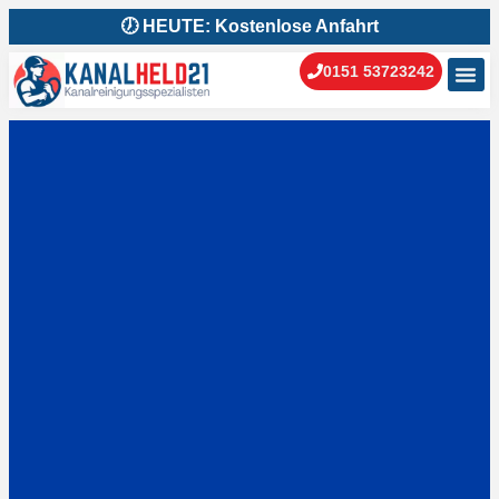
🕖 HEUTE: Kostenlose Anfahrt
0151 53723242
Kanal
Kanal