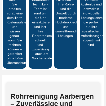
Sie
Techniker-
Ihre Rohre
kostenlos und
erhalten
Team ist
und die
entwickeln
vorab eine
rund um
Umwelt durch
individuelle
detaillierte
die Uhr
moderne
Lösungskonzept
Kostenaufstellung
einsatzbereit
Hochdrucktechnik
die perfekt
und
und löst
und
auf Ihre
wissen
Ihre
umweltfreundliche
spezifischen
genau,
Rohrprobleme
Lösungen.
Anforderungen
womit Sie
schnell
abgestimmt
rechnen
und
sind.
können –
zuverlässig
garantiert
– auch am
ohne böse
Wochenende.
Überraschungen
Rohrreinigung Aarbergen
– Zuverlässige und