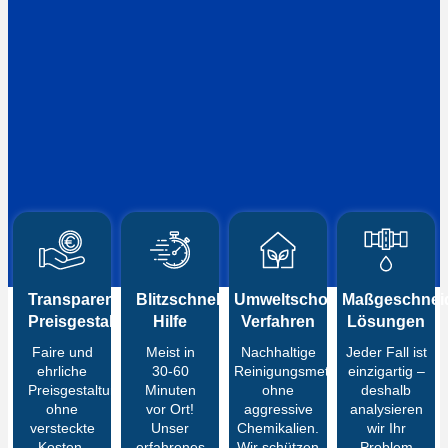
Transparente
Blitzschnelle
Umweltschonende
Maßgeschneid
Preisgestaltung
Hilfe
Verfahren
Lösungen
Faire und
Meist in
Nachhaltige
Jeder Fall ist
ehrliche
30-60
Reinigungsmethoden
einzigartig –
Preisgestaltung
Minuten
ohne
deshalb
ohne
vor Ort!
aggressive
analysieren
versteckte
Unser
Chemikalien.
wir Ihr
Kosten.
erfahrenes
Wir schützen
Problem