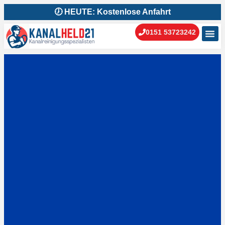
🕖 HEUTE: Kostenlose Anfahrt
0151 53723242
Kanal
Kanal