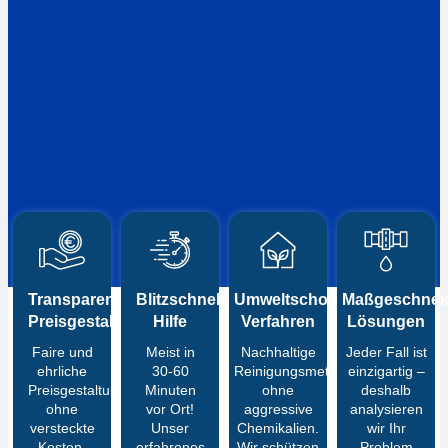
Transparente
Blitzschnelle
Umweltschonende
Maßgeschneid
Preisgestaltung
Hilfe
Verfahren
Lösungen
Faire und
Meist in
Nachhaltige
Jeder Fall ist
ehrliche
30-60
Reinigungsmethoden
einzigartig –
Preisgestaltung
Minuten
ohne
deshalb
ohne
vor Ort!
aggressive
analysieren
versteckte
Unser
Chemikalien.
wir Ihr
Kosten.
erfahrenes
Wir schützen
Problem