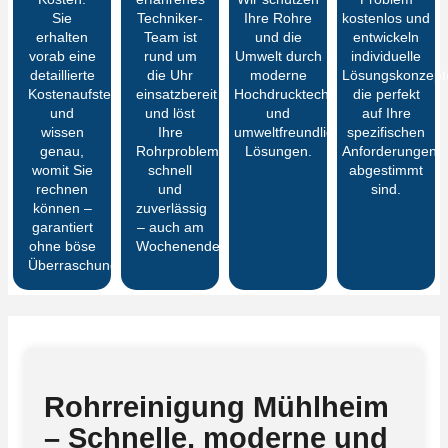
Sie
Techniker-
Ihre Rohre
kostenlos und
erhalten
Team ist
und die
entwickeln
vorab eine
rund um
Umwelt durch
individuelle
detaillierte
die Uhr
moderne
Lösungskonzept
Kostenaufstellung
einsatzbereit
Hochdrucktechnik
die perfekt
und
und löst
und
auf Ihre
wissen
Ihre
umweltfreundliche
spezifischen
genau,
Rohrprobleme
Lösungen.
Anforderungen
womit Sie
schnell
abgestimmt
rechnen
und
sind.
können –
zuverlässig
garantiert
– auch am
ohne böse
Wochenende.
Überraschungen
Rohrreinigung Mühlheim
– Schnelle, moderne und