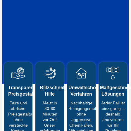
Transparente
Blitzschnelle
Umweltschonende
Maßgeschneid
Preisgestaltung
Hilfe
Verfahren
Lösungen
Faire und
Meist in
Nachhaltige
Jeder Fall ist
ehrliche
30-60
Reinigungsmethoden
einzigartig –
Preisgestaltung
Minuten
ohne
deshalb
ohne
vor Ort!
aggressive
analysieren
versteckte
Unser
Chemikalien.
wir Ihr
Kosten.
erfahrenes
Wir schützen
Problem