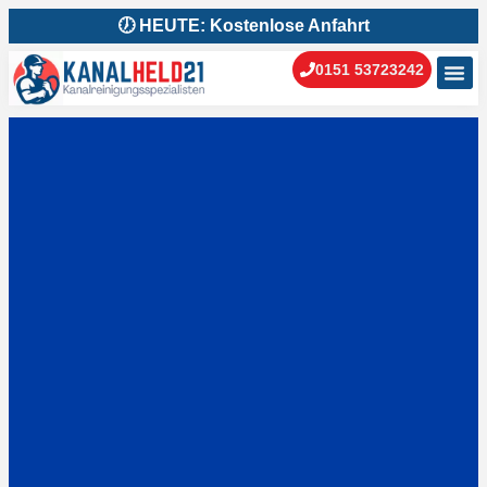
🕖 HEUTE: Kostenlose Anfahrt
0151 53723242
Kanal
Kanal