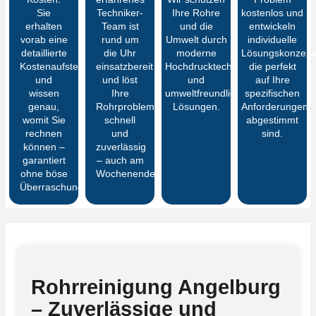
Sie
Techniker-
Ihre Rohre
kostenlos und
erhalten
Team ist
und die
entwickeln
vorab eine
rund um
Umwelt durch
individuelle
detaillierte
die Uhr
moderne
Lösungskonzept
Kostenaufstellung
einsatzbereit
Hochdrucktechnik
die perfekt
und
und löst
und
auf Ihre
wissen
Ihre
umweltfreundliche
spezifischen
genau,
Rohrprobleme
Lösungen.
Anforderungen
womit Sie
schnell
abgestimmt
rechnen
und
sind.
können –
zuverlässig
garantiert
– auch am
ohne böse
Wochenende.
Überraschungen
Rohrreinigung Angelburg
– Zuverlässige und