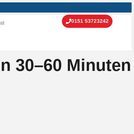
0151 53723242
st
in 30–60 Minuten