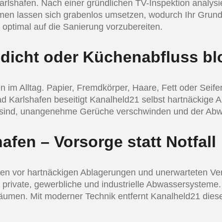
arlshafen. Nach einer gründlichen TV-Inspektion analys
n lassen sich grabenlos umsetzen, wodurch Ihr Grundstü
optimal auf die Sanierung vorzubereiten.
dicht oder Küchenabfluss blo
n im Alltag. Papier, Fremdkörper, Haare, Fett oder Seif
 Bad Karlshafen beseitigt Kanalheld21 selbst hartnäckig
i sind, unangenehme Gerüche verschwinden und der Abwas
fen – Vorsorge statt Notfall
ngen vor hartnäckigen Ablagerungen und unerwarteten Ve
rivate, gewerbliche und industrielle Abwassersysteme. 
umen. Mit moderner Technik entfernt Kanalheld21 diese A