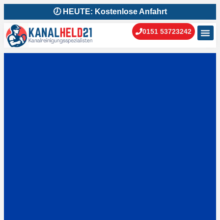
🕖 HEUTE: Kostenlose Anfahrt
0151 53723242
Kanal
Kanal