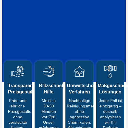
Transparente
Blitzschnelle
Umweltschonende
Maßgeschneid
Preisgestaltung
Hilfe
Verfahren
Lösungen
Faire und
Meist in
Nachhaltige
Jeder Fall ist
ehrliche
30-60
Reinigungsmethoden
einzigartig –
Preisgestaltung
Minuten
ohne
deshalb
ohne
vor Ort!
aggressive
analysieren
versteckte
Unser
Chemikalien.
wir Ihr
Kosten.
erfahrenes
Wir schützen
Problem