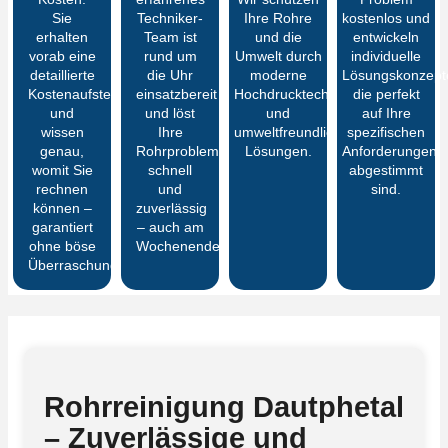
Sie
Techniker-
Ihre Rohre
kostenlos und
erhalten
Team ist
und die
entwickeln
vorab eine
rund um
Umwelt durch
individuelle
detaillierte
die Uhr
moderne
Lösungskonzept
Kostenaufstellung
einsatzbereit
Hochdrucktechnik
die perfekt
und
und löst
und
auf Ihre
wissen
Ihre
umweltfreundliche
spezifischen
genau,
Rohrprobleme
Lösungen.
Anforderungen
womit Sie
schnell
abgestimmt
rechnen
und
sind.
können –
zuverlässig
garantiert
– auch am
ohne böse
Wochenende.
Überraschungen
Rohrreinigung Dautphetal
– Zuverlässige und