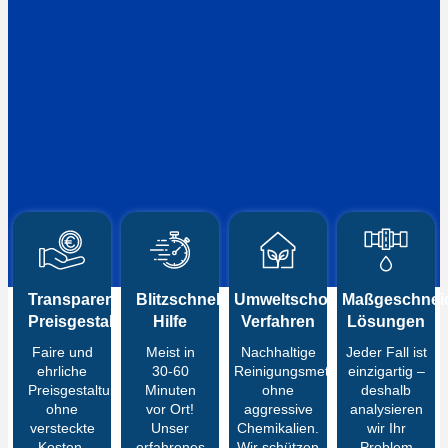
Transparente
Blitzschnelle
Umweltschonende
Maßgeschneid
Preisgestaltung
Hilfe
Verfahren
Lösungen
Faire und
Meist in
Nachhaltige
Jeder Fall ist
ehrliche
30-60
Reinigungsmethoden
einzigartig –
Preisgestaltung
Minuten
ohne
deshalb
ohne
vor Ort!
aggressive
analysieren
versteckte
Unser
Chemikalien.
wir Ihr
Kosten.
erfahrenes
Wir schützen
Problem