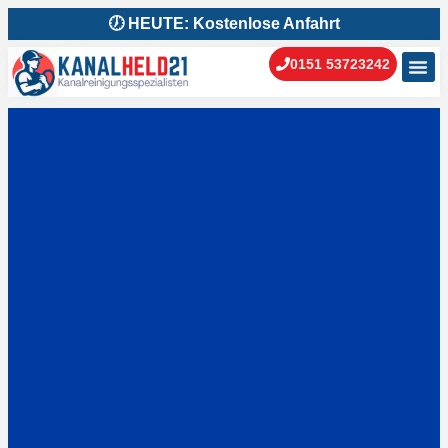
🕖 HEUTE: Kostenlose Anfahrt
0151 53723242
Kanal
Kanal