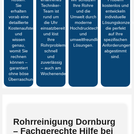
Sie
Techniker-
Ihre Rohre
kostenlos und
erhalten
Team ist
und die
entwickeln
vorab eine
rund um
Umwelt durch
individuelle
detaillierte
die Uhr
moderne
Lösungskonzept
Kostenaufstellung
einsatzbereit
Hochdrucktechnik
die perfekt
und
und löst
und
auf Ihre
wissen
Ihre
umweltfreundliche
spezifischen
genau,
Rohrprobleme
Lösungen.
Anforderungen
womit Sie
schnell
abgestimmt
rechnen
und
sind.
können –
zuverlässig
garantiert
– auch am
ohne böse
Wochenende.
Überraschungen
Rohrreinigung Dornburg
– Fachgerechte Hilfe bei