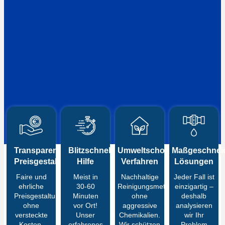
Transparente
Blitzschnelle
Umweltschonende
Maßgeschneid
Preisgestaltung
Hilfe
Verfahren
Lösungen
Faire und
Meist in
Nachhaltige
Jeder Fall ist
ehrliche
30-60
Reinigungsmethoden
einzigartig –
Preisgestaltung
Minuten
ohne
deshalb
ohne
vor Ort!
aggressive
analysieren
versteckte
Unser
Chemikalien.
wir Ihr
Kosten.
erfahrenes
Wir schützen
Problem