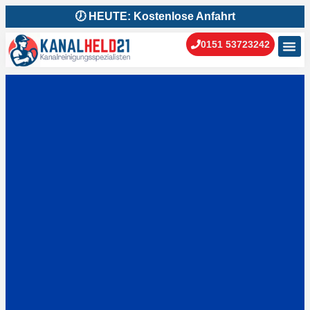
🕖 HEUTE: Kostenlose Anfahrt
0151 53723242
Kanal
Kanal