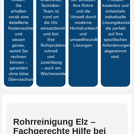
Sie
Techniker-
Ihre Rohre
kostenlos und
erhalten
Team ist
und die
entwickeln
vorab eine
rund um
Umwelt durch
individuelle
detaillierte
die Uhr
moderne
Lösungskonzept
Kostenaufstellung
einsatzbereit
Hochdrucktechnik
die perfekt
und
und löst
und
auf Ihre
wissen
Ihre
umweltfreundliche
spezifischen
genau,
Rohrprobleme
Lösungen.
Anforderungen
womit Sie
schnell
abgestimmt
rechnen
und
sind.
können –
zuverlässig
garantiert
– auch am
ohne böse
Wochenende.
Überraschungen
Rohrreinigung Elz –
Fachgerechte Hilfe bei