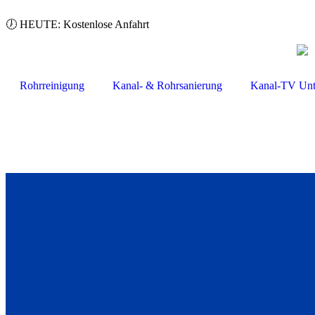
🕖 HEUTE: Kostenlose Anfahrt
Rohrreinigung
Kanal- & Rohrsanierung
Kanal-TV Unt