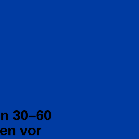
in 30–60
nen vor