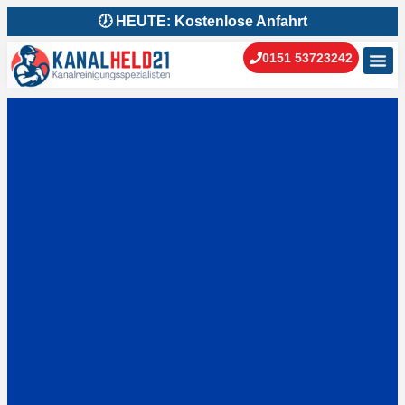
🕖 HEUTE: Kostenlose Anfahrt
0151 53723242
Kanal
Kanal