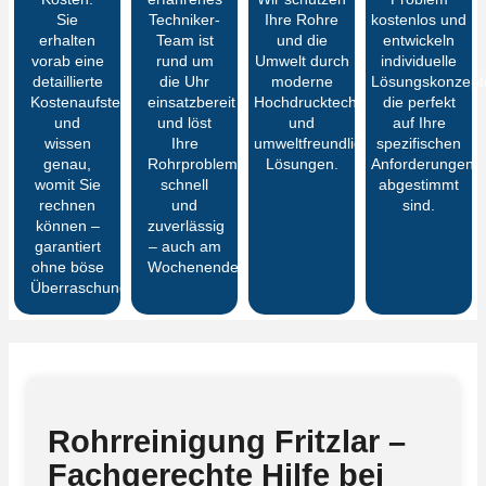
Sie
Techniker-
Ihre Rohre
kostenlos und
erhalten
Team ist
und die
entwickeln
vorab eine
rund um
Umwelt durch
individuelle
detaillierte
die Uhr
moderne
Lösungskonzept
Kostenaufstellung
einsatzbereit
Hochdrucktechnik
die perfekt
und
und löst
und
auf Ihre
wissen
Ihre
umweltfreundliche
spezifischen
genau,
Rohrprobleme
Lösungen.
Anforderungen
womit Sie
schnell
abgestimmt
rechnen
und
sind.
können –
zuverlässig
garantiert
– auch am
ohne böse
Wochenende.
Überraschungen
Rohrreinigung Fritzlar –
Fachgerechte Hilfe bei