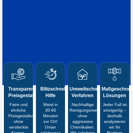
Transparente
Blitzschnelle
Umweltschonende
Maßgeschneid
Preisgestaltung
Hilfe
Verfahren
Lösungen
Faire und
Meist in
Nachhaltige
Jeder Fall ist
ehrliche
30-60
Reinigungsmethoden
einzigartig –
Preisgestaltung
Minuten
ohne
deshalb
ohne
vor Ort!
aggressive
analysieren
versteckte
Unser
Chemikalien.
wir Ihr
Kosten.
erfahrenes
Wir schützen
Problem