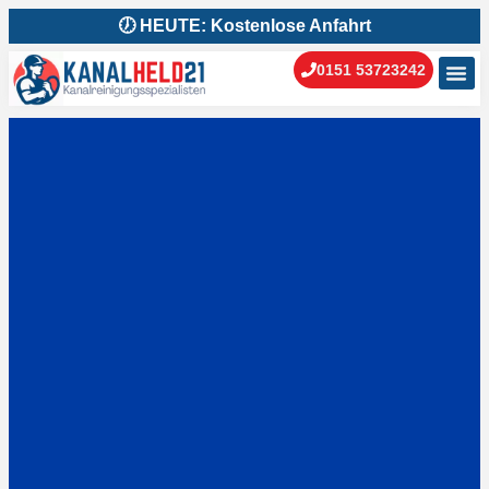
🕖 HEUTE: Kostenlose Anfahrt
0151 53723242
Kanal
Kanal