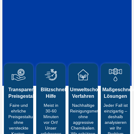
Transparente
Blitzschnelle
Umweltschonende
Maßgeschneid
Preisgestaltung
Hilfe
Verfahren
Lösungen
Faire und
Meist in
Nachhaltige
Jeder Fall ist
ehrliche
30-60
Reinigungsmethoden
einzigartig –
Preisgestaltung
Minuten
ohne
deshalb
ohne
vor Ort!
aggressive
analysieren
versteckte
Unser
Chemikalien.
wir Ihr
Kosten.
erfahrenes
Wir schützen
Problem