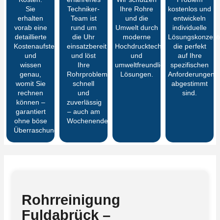
Sie
Techniker-
Ihre Rohre
kostenlos und
erhalten
Team ist
und die
entwickeln
vorab eine
rund um
Umwelt durch
individuelle
detaillierte
die Uhr
moderne
Lösungskonzept
Kostenaufstellung
einsatzbereit
Hochdrucktechnik
die perfekt
und
und löst
und
auf Ihre
wissen
Ihre
umweltfreundliche
spezifischen
genau,
Rohrprobleme
Lösungen.
Anforderungen
womit Sie
schnell
abgestimmt
rechnen
und
sind.
können –
zuverlässig
garantiert
– auch am
ohne böse
Wochenende.
Überraschungen
Rohrreinigung
Fuldabrück –