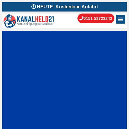
🕖 HEUTE: Kostenlose Anfahrt
0151 53723242
Kanal
Kanal