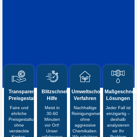
Transparente
Blitzschnelle
Umweltschonende
Maßgeschneid
Preisgestaltung
Hilfe
Verfahren
Lösungen
Faire und
Meist in
Nachhaltige
Jeder Fall ist
ehrliche
30-60
Reinigungsmethoden
einzigartig –
Preisgestaltung
Minuten
ohne
deshalb
ohne
vor Ort!
aggressive
analysieren
versteckte
Unser
Chemikalien.
wir Ihr
Kosten.
erfahrenes
Wir schützen
Problem