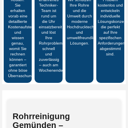
Sie
Techniker-
Ihre Rohre
kostenlos und
erhalten
Team ist
und die
entwickeln
vorab eine
rund um
Umwelt durch
individuelle
detaillierte
die Uhr
moderne
Lösungskonzept
Kostenaufstellung
einsatzbereit
Hochdrucktechnik
die perfekt
und
und löst
und
auf Ihre
wissen
Ihre
umweltfreundliche
spezifischen
genau,
Rohrprobleme
Lösungen.
Anforderungen
womit Sie
schnell
abgestimmt
rechnen
und
sind.
können –
zuverlässig
garantiert
– auch am
ohne böse
Wochenende.
Überraschungen
Rohrreinigung
Gemünden –