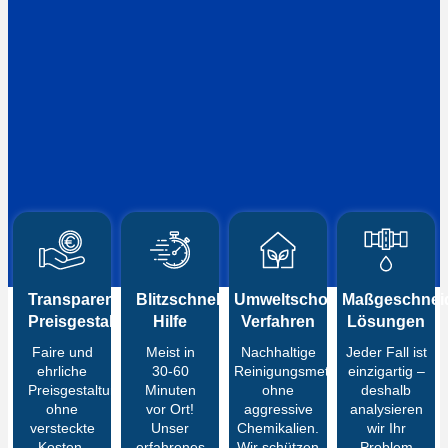
Transparente
Blitzschnelle
Umweltschonende
Maßgeschneid
Preisgestaltung
Hilfe
Verfahren
Lösungen
Faire und
Meist in
Nachhaltige
Jeder Fall ist
ehrliche
30-60
Reinigungsmethoden
einzigartig –
Preisgestaltung
Minuten
ohne
deshalb
ohne
vor Ort!
aggressive
analysieren
versteckte
Unser
Chemikalien.
wir Ihr
Kosten.
erfahrenes
Wir schützen
Problem