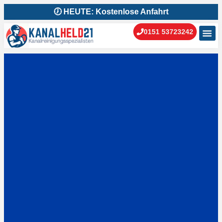
🕖 HEUTE: Kostenlose Anfahrt
0151 53723242
Kanal
Kanal