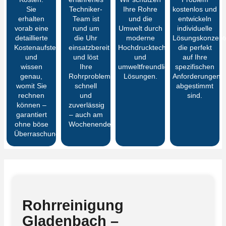
Sie
Techniker-
Ihre Rohre
kostenlos und
erhalten
Team ist
und die
entwickeln
vorab eine
rund um
Umwelt durch
individuelle
detaillierte
die Uhr
moderne
Lösungskonzept
Kostenaufstellung
einsatzbereit
Hochdrucktechnik
die perfekt
und
und löst
und
auf Ihre
wissen
Ihre
umweltfreundliche
spezifischen
genau,
Rohrprobleme
Lösungen.
Anforderungen
womit Sie
schnell
abgestimmt
rechnen
und
sind.
können –
zuverlässig
garantiert
– auch am
ohne böse
Wochenende.
Überraschungen
Rohrreinigung
Gladenbach –