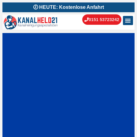
🕖 HEUTE: Kostenlose Anfahrt
0151 53723242
Kanal
Kanal