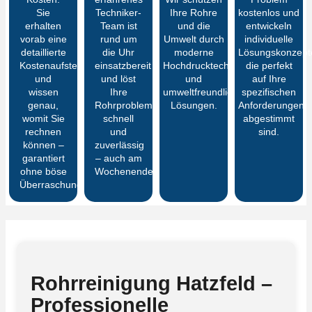
Sie
Techniker-
Ihre Rohre
kostenlos und
erhalten
Team ist
und die
entwickeln
vorab eine
rund um
Umwelt durch
individuelle
detaillierte
die Uhr
moderne
Lösungskonzept
Kostenaufstellung
einsatzbereit
Hochdrucktechnik
die perfekt
und
und löst
und
auf Ihre
wissen
Ihre
umweltfreundliche
spezifischen
genau,
Rohrprobleme
Lösungen.
Anforderungen
womit Sie
schnell
abgestimmt
rechnen
und
sind.
können –
zuverlässig
garantiert
– auch am
ohne böse
Wochenende.
Überraschungen
Rohrreinigung Hatzfeld –
Professionelle