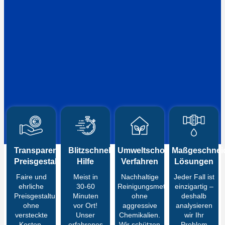
Transparente
Blitzschnelle
Umweltschonende
Maßgeschneid
Preisgestaltung
Hilfe
Verfahren
Lösungen
Faire und
Meist in
Nachhaltige
Jeder Fall ist
ehrliche
30-60
Reinigungsmethoden
einzigartig –
Preisgestaltung
Minuten
ohne
deshalb
ohne
vor Ort!
aggressive
analysieren
versteckte
Unser
Chemikalien.
wir Ihr
Kosten.
erfahrenes
Wir schützen
Problem