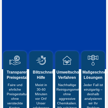
Transparente
Blitzschnelle
Umweltschonende
Maßgeschneid
Preisgestaltung
Hilfe
Verfahren
Lösungen
Faire und
Meist in
Nachhaltige
Jeder Fall ist
ehrliche
30-60
Reinigungsmethoden
einzigartig –
Preisgestaltung
Minuten
ohne
deshalb
ohne
vor Ort!
aggressive
analysieren
versteckte
Unser
Chemikalien.
wir Ihr
Kosten.
erfahrenes
Wir schützen
Problem