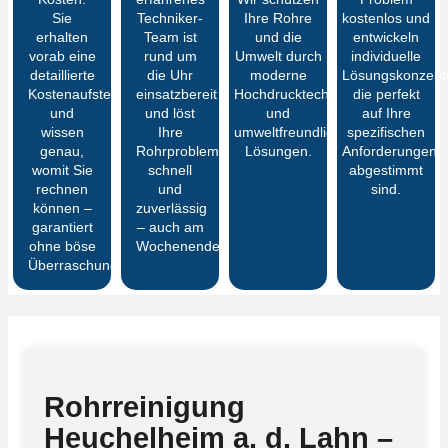
Sie
Techniker-
Ihre Rohre
kostenlos und
erhalten
Team ist
und die
entwickeln
vorab eine
rund um
Umwelt durch
individuelle
detaillierte
die Uhr
moderne
Lösungskonzept
Kostenaufstellung
einsatzbereit
Hochdrucktechnik
die perfekt
und
und löst
und
auf Ihre
wissen
Ihre
umweltfreundliche
spezifischen
genau,
Rohrprobleme
Lösungen.
Anforderungen
womit Sie
schnell
abgestimmt
rechnen
und
sind.
können –
zuverlässig
garantiert
– auch am
ohne böse
Wochenende.
Überraschungen
Rohrreinigung
Heuchelheim a. d. Lahn –