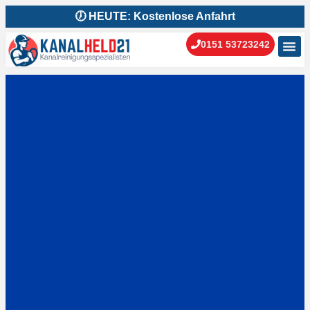
🕖 HEUTE: Kostenlose Anfahrt
0151 53723242
Kanal
Kanal