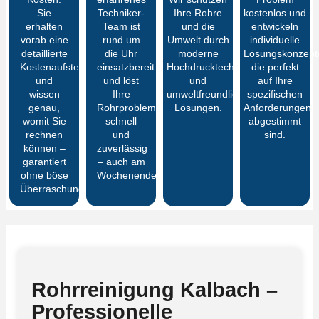
Sie
Techniker-
Ihre Rohre
kostenlos und
erhalten
Team ist
und die
entwickeln
vorab eine
rund um
Umwelt durch
individuelle
detaillierte
die Uhr
moderne
Lösungskonzept
Kostenaufstellung
einsatzbereit
Hochdrucktechnik
die perfekt
und
und löst
und
auf Ihre
wissen
Ihre
umweltfreundliche
spezifischen
genau,
Rohrprobleme
Lösungen.
Anforderungen
womit Sie
schnell
abgestimmt
rechnen
und
sind.
können –
zuverlässig
garantiert
– auch am
ohne böse
Wochenende.
Überraschungen
Rohrreinigung Kalbach –
Professionelle