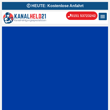
🕖 HEUTE: Kostenlose Anfahrt
0151 53723242
Kanal
Kanal