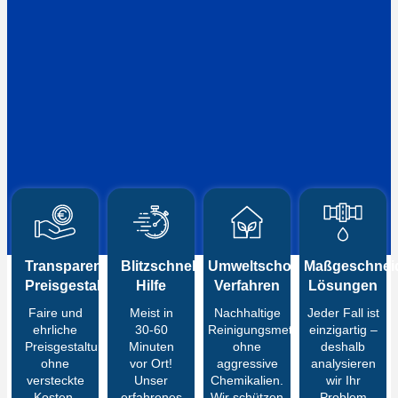
Transparente
Blitzschnelle
Umweltschonende
Maßgeschneid
Preisgestaltung
Hilfe
Verfahren
Lösungen
Faire und
Meist in
Nachhaltige
Jeder Fall ist
ehrliche
30-60
Reinigungsmethoden
einzigartig –
Preisgestaltung
Minuten
ohne
deshalb
ohne
vor Ort!
aggressive
analysieren
versteckte
Unser
Chemikalien.
wir Ihr
Kosten.
erfahrenes
Wir schützen
Problem