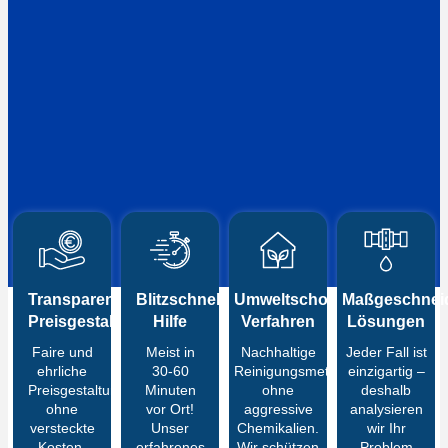
Transparente
Blitzschnelle
Umweltschonende
Maßgeschneid
Preisgestaltung
Hilfe
Verfahren
Lösungen
Faire und
Meist in
Nachhaltige
Jeder Fall ist
ehrliche
30-60
Reinigungsmethoden
einzigartig –
Preisgestaltung
Minuten
ohne
deshalb
ohne
vor Ort!
aggressive
analysieren
versteckte
Unser
Chemikalien.
wir Ihr
Kosten.
erfahrenes
Wir schützen
Problem