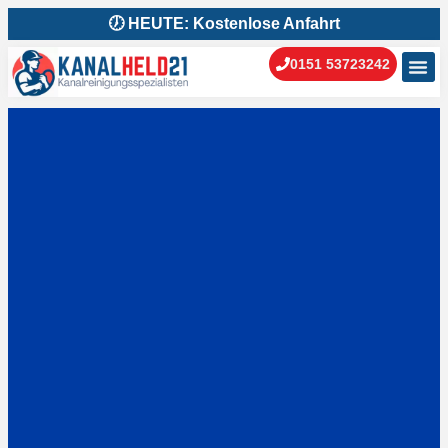
🕖 HEUTE: Kostenlose Anfahrt
0151 53723242
Kanal
Kanal