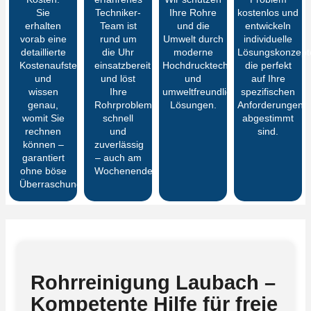
Sie
Techniker-
Ihre Rohre
kostenlos und
erhalten
Team ist
und die
entwickeln
vorab eine
rund um
Umwelt durch
individuelle
detaillierte
die Uhr
moderne
Lösungskonzept
Kostenaufstellung
einsatzbereit
Hochdrucktechnik
die perfekt
und
und löst
und
auf Ihre
wissen
Ihre
umweltfreundliche
spezifischen
genau,
Rohrprobleme
Lösungen.
Anforderungen
womit Sie
schnell
abgestimmt
rechnen
und
sind.
können –
zuverlässig
garantiert
– auch am
ohne böse
Wochenende.
Überraschungen
Rohrreinigung Laubach –
Kompetente Hilfe für freie