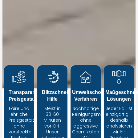
Transparente
Blitzschnelle
Umweltschonende
Maßgeschneid
Preisgestaltung
Hilfe
Verfahren
Lösungen
Faire und
Meist in
Nachhaltige
Jeder Fall ist
ehrliche
30-60
Reinigungsmethoden
einzigartig –
Preisgestaltung
Minuten
ohne
deshalb
ohne
vor Ort!
aggressive
analysieren
versteckte
Unser
Chemikalien.
wir Ihr
Kosten.
erfahrenes
Wir
Problem