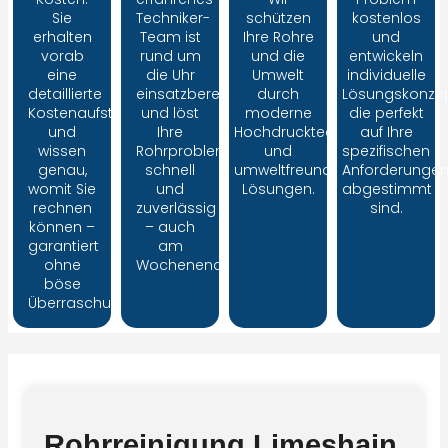
Sie
Techniker-
schützen
kostenlos
erhalten
Team ist
Ihre Rohre
und
vorab
rund um
und die
entwickeln
eine
die Uhr
Umwelt
individuelle
detaillierte
einsatzbereit
durch
Lösungskonzep
Kostenaufstellung
und löst
moderne
die perfekt
und
Ihre
Hochdrucktechnik
auf Ihre
wissen
Rohrprobleme
und
spezifischen
genau,
schnell
umweltfreundliche
Anforderunge
womit Sie
und
Lösungen.
abgestimmt
rechnen
zuverlässig
sind.
können –
– auch
garantiert
am
ohne
Wochenende.
böse
Überraschungen
Rohrreinigung Limeshain