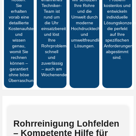
Sie
Techniker-
Ihre Rohre
kostenlos und
erhalten
Team ist
und die
entwickeln
vorab eine
rund um
Umwelt durch
individuelle
detaillierte
die Uhr
moderne
Lösungskonzept
Kostenaufstellung
einsatzbereit
Hochdrucktechnik
die perfekt
und
und löst
und
auf Ihre
wissen
Ihre
umweltfreundliche
spezifischen
genau,
Rohrprobleme
Lösungen.
Anforderungen
womit Sie
schnell
abgestimmt
rechnen
und
sind.
können –
zuverlässig
garantiert
– auch am
ohne böse
Wochenende.
Überraschungen
Rohrreinigung Lohfelden
– Kompetente Hilfe für