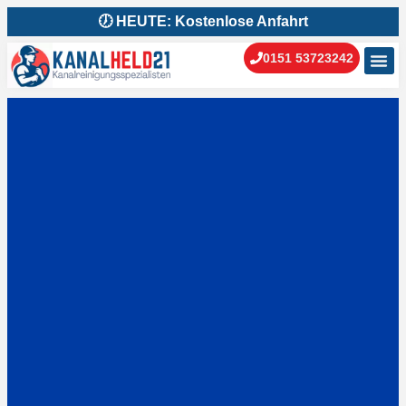
🕖 HEUTE: Kostenlose Anfahrt
0151 53723242
Kanal
Kanal