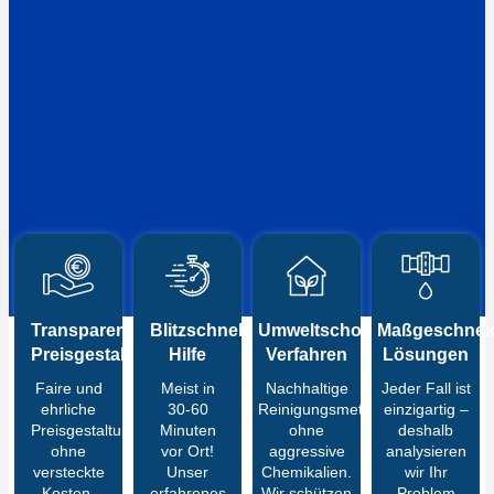
Transparente
Blitzschnelle
Umweltschonende
Maßgeschneid
Preisgestaltung
Hilfe
Verfahren
Lösungen
Faire und
Meist in
Nachhaltige
Jeder Fall ist
ehrliche
30-60
Reinigungsmethoden
einzigartig –
Preisgestaltung
Minuten
ohne
deshalb
ohne
vor Ort!
aggressive
analysieren
versteckte
Unser
Chemikalien.
wir Ihr
Kosten.
erfahrenes
Wir schützen
Problem