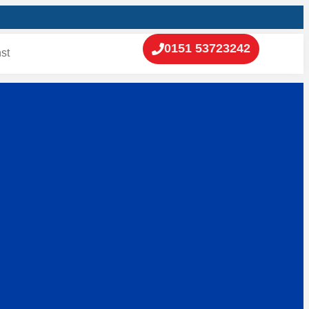
0151 53723242
st