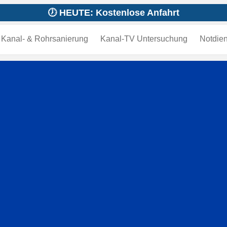
🕖 HEUTE: Kostenlose Anfahrt
Kanal- & Rohrsanierung
Kanal-TV Untersuchung
Notdien