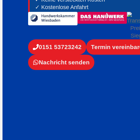
✓ Kostenlose Anfahrt
✓ ⁠24h Notdienst an 365 Tagen
0151 53723242
Termin vereinba
Nachricht senden