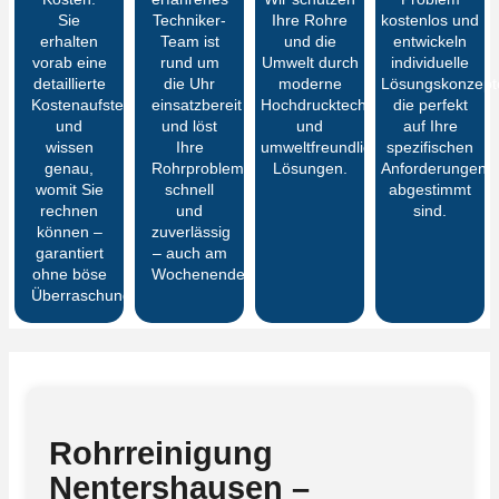
Sie
Techniker-
Ihre Rohre
kostenlos und
erhalten
Team ist
und die
entwickeln
vorab eine
rund um
Umwelt durch
individuelle
detaillierte
die Uhr
moderne
Lösungskonzept
Kostenaufstellung
einsatzbereit
Hochdrucktechnik
die perfekt
und
und löst
und
auf Ihre
wissen
Ihre
umweltfreundliche
spezifischen
genau,
Rohrprobleme
Lösungen.
Anforderungen
womit Sie
schnell
abgestimmt
rechnen
und
sind.
können –
zuverlässig
garantiert
– auch am
ohne böse
Wochenende.
Überraschungen
Rohrreinigung
Nentershausen –