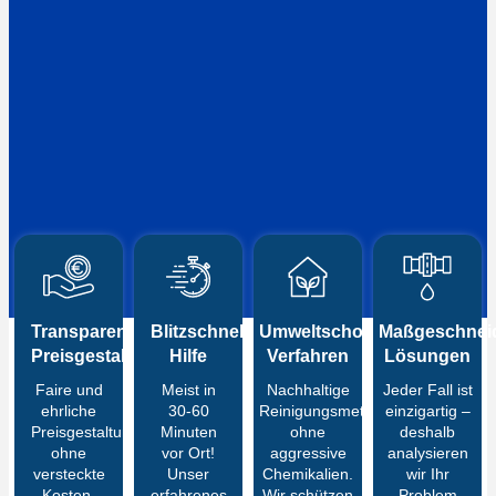
Transparente
Blitzschnelle
Umweltschonende
Maßgeschneid
Preisgestaltung
Hilfe
Verfahren
Lösungen
Faire und
Meist in
Nachhaltige
Jeder Fall ist
ehrliche
30-60
Reinigungsmethoden
einzigartig –
Preisgestaltung
Minuten
ohne
deshalb
ohne
vor Ort!
aggressive
analysieren
versteckte
Unser
Chemikalien.
wir Ihr
Kosten.
erfahrenes
Wir schützen
Problem