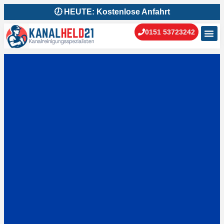
🕖 HEUTE: Kostenlose Anfahrt
0151 53723242
Kanal
Kanal