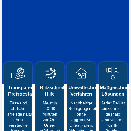
Transparente
Blitzschnelle
Umweltschonende
Maßgeschneid
Preisgestaltung
Hilfe
Verfahren
Lösungen
Faire und
Meist in
Nachhaltige
Jeder Fall ist
ehrliche
30-60
Reinigungsmethoden
einzigartig –
Preisgestaltung
Minuten
ohne
deshalb
ohne
vor Ort!
aggressive
analysieren
versteckte
Unser
Chemikalien.
wir Ihr
Kosten.
erfahrenes
Wir schützen
Problem