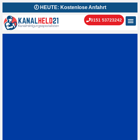
🕖 HEUTE: Kostenlose Anfahrt
0151 53723242
Kanal
Kanal