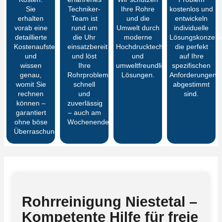
Sie
Techniker-
Ihre Rohre
kostenlos und
erhalten
Team ist
und die
entwickeln
vorab eine
rund um
Umwelt durch
individuelle
detaillierte
die Uhr
moderne
Lösungskonzept
Kostenaufstellung
einsatzbereit
Hochdrucktechnik
die perfekt
und
und löst
und
auf Ihre
wissen
Ihre
umweltfreundliche
spezifischen
genau,
Rohrprobleme
Lösungen.
Anforderungen
womit Sie
schnell
abgestimmt
rechnen
und
sind.
können –
zuverlässig
garantiert
– auch am
ohne böse
Wochenende.
Überraschungen
Rohrreinigung Niestetal –
Kompetente Hilfe für freie