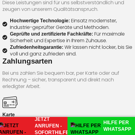
Diese Leistungen sind für uns selbstverständlich und
zeugen von unserem Qualitätsanspruch.
Einsatz modernster,
Hochwertige Technologie:
Industrie-geprüfter Geräte und Methoden.
Für maximale
Geprüfte und zertifizierte Fachkräfte:
Sicherheit und Expertise in Ihrem Zuhause.
Wir lassen nicht locker, bis Sie
Zufriedenheitsgarantie:
voll und ganz zufrieden sind.
Zahlungsarten
Bei uns zahlen Sie bequem bar, per Karte oder auf
Rechnung – sicher, transparent und direkt nach
erledigter Arbeit.
Karte
JETZT
HILFE PER
ANRUFEN -
WHATSAPP
SOFORTHILFE