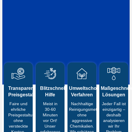
Transparente
Blitzschnelle
Umweltschonende
Maßgeschneid
Preisgestaltung
Hilfe
Verfahren
Lösungen
Faire und
Meist in
Nachhaltige
Jeder Fall ist
ehrliche
30-60
Reinigungsmethoden
einzigartig –
Preisgestaltung
Minuten
ohne
deshalb
ohne
vor Ort!
aggressive
analysieren
versteckte
Unser
Chemikalien.
wir Ihr
Kosten.
erfahrenes
Wir schützen
Problem