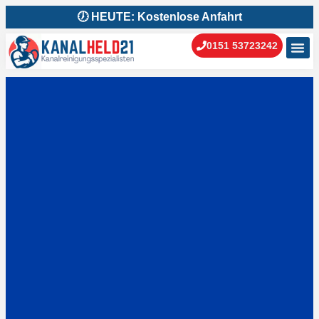
🕖 HEUTE: Kostenlose Anfahrt
0151 53723242
Kanal
Kanal