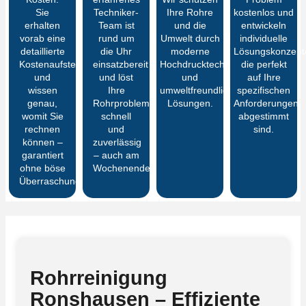
Sie
Techniker-
Ihre Rohre
kostenlos und
erhalten
Team ist
und die
entwickeln
vorab eine
rund um
Umwelt durch
individuelle
detaillierte
die Uhr
moderne
Lösungskonzept
Kostenaufstellung
einsatzbereit
Hochdrucktechnik
die perfekt
und
und löst
und
auf Ihre
wissen
Ihre
umweltfreundliche
spezifischen
genau,
Rohrprobleme
Lösungen.
Anforderungen
womit Sie
schnell
abgestimmt
rechnen
und
sind.
können –
zuverlässig
garantiert
– auch am
ohne böse
Wochenende.
Überraschungen
Rohrreinigung
Ronshausen – Effiziente