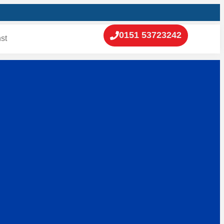
0151 53723242
st