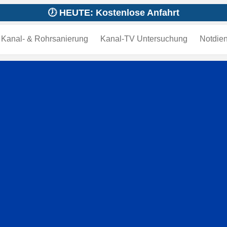
🕖 HEUTE: Kostenlose Anfahrt
Kanal- & Rohrsanierung
Kanal-TV Untersuchung
Notdien