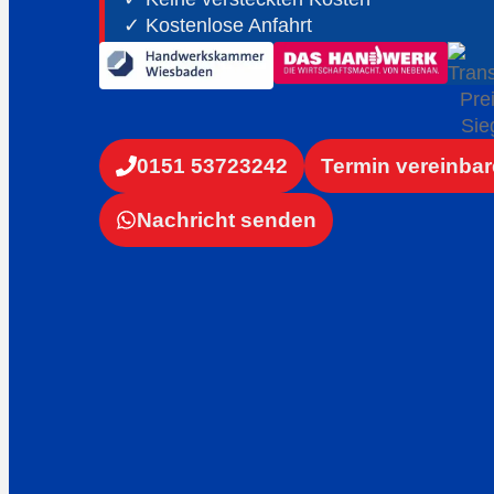
✓ Kostenlose Anfahrt
✓ ⁠24h Notdienst an 365 Tagen
0151 53723242
Termin vereinba
Nachricht senden