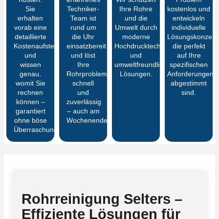
Sie
Techniker-
Ihre Rohre
kostenlos und
erhalten
Team ist
und die
entwickeln
vorab eine
rund um
Umwelt durch
individuelle
detaillierte
die Uhr
moderne
Lösungskonzept
Kostenaufstellung
einsatzbereit
Hochdrucktechnik
die perfekt
und
und löst
und
auf Ihre
wissen
Ihre
umweltfreundliche
spezifischen
genau,
Rohrprobleme
Lösungen.
Anforderungen
womit Sie
schnell
abgestimmt
rechnen
und
sind.
können –
zuverlässig
garantiert
– auch am
ohne böse
Wochenende.
Überraschungen
Rohrreinigung Selters –
Effiziente Lösungen für