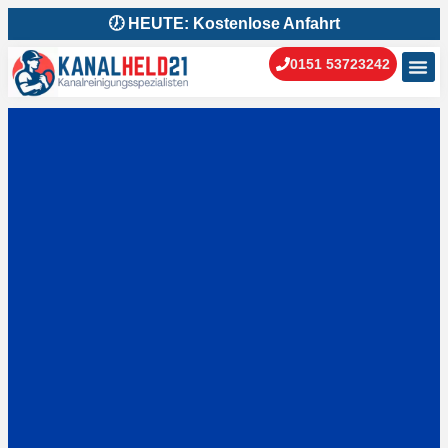
🕖 HEUTE: Kostenlose Anfahrt
0151 53723242
Kanal
Kanal