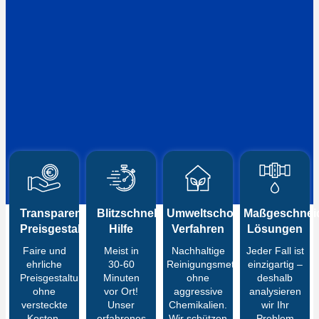
Transparente
Blitzschnelle
Umweltschonende
Maßgeschneid
Preisgestaltung
Hilfe
Verfahren
Lösungen
Faire und
Meist in
Nachhaltige
Jeder Fall ist
ehrliche
30-60
Reinigungsmethoden
einzigartig –
Preisgestaltung
Minuten
ohne
deshalb
ohne
vor Ort!
aggressive
analysieren
versteckte
Unser
Chemikalien.
wir Ihr
Kosten.
erfahrenes
Wir schützen
Problem