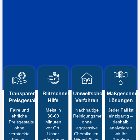
Transparente
Blitzschnelle
Umweltschonende
Maßgeschneid
Preisgestaltung
Hilfe
Verfahren
Lösungen
Faire und
Meist in
Nachhaltige
Jeder Fall ist
ehrliche
30-60
Reinigungsmethoden
einzigartig –
Preisgestaltung
Minuten
ohne
deshalb
ohne
vor Ort!
aggressive
analysieren
versteckte
Unser
Chemikalien.
wir Ihr
Kosten.
erfahrenes
Wir schützen
Problem