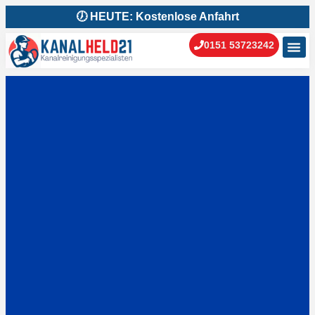
🕖 HEUTE: Kostenlose Anfahrt
0151 53723242
Kanal
Kanal