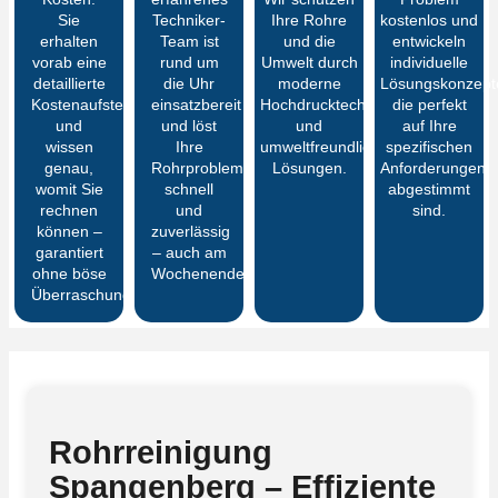
Sie
Techniker-
Ihre Rohre
kostenlos und
erhalten
Team ist
und die
entwickeln
vorab eine
rund um
Umwelt durch
individuelle
detaillierte
die Uhr
moderne
Lösungskonzept
Kostenaufstellung
einsatzbereit
Hochdrucktechnik
die perfekt
und
und löst
und
auf Ihre
wissen
Ihre
umweltfreundliche
spezifischen
genau,
Rohrprobleme
Lösungen.
Anforderungen
womit Sie
schnell
abgestimmt
rechnen
und
sind.
können –
zuverlässig
garantiert
– auch am
ohne böse
Wochenende.
Überraschungen
Rohrreinigung
Spangenberg – Effiziente