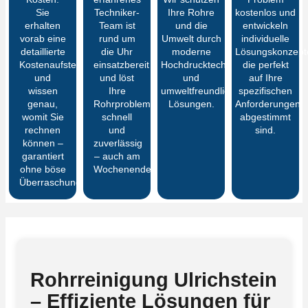
Sie
Techniker-
Ihre Rohre
kostenlos und
erhalten
Team ist
und die
entwickeln
vorab eine
rund um
Umwelt durch
individuelle
detaillierte
die Uhr
moderne
Lösungskonzept
Kostenaufstellung
einsatzbereit
Hochdrucktechnik
die perfekt
und
und löst
und
auf Ihre
wissen
Ihre
umweltfreundliche
spezifischen
genau,
Rohrprobleme
Lösungen.
Anforderungen
womit Sie
schnell
abgestimmt
rechnen
und
sind.
können –
zuverlässig
garantiert
– auch am
ohne böse
Wochenende.
Überraschungen
Rohrreinigung Ulrichstein
– Effiziente Lösungen für