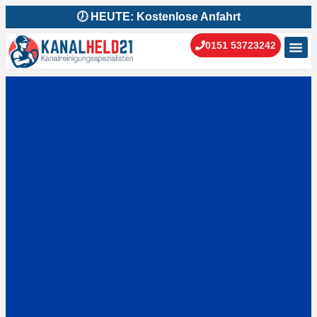
🕖 HEUTE: Kostenlose Anfahrt
0151 53723242
Kanal
Kanal