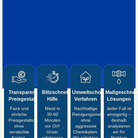
Transparente
Blitzschnelle
Umweltschonende
Maßgeschneid
Preisgestaltung
Hilfe
Verfahren
Lösungen
Faire und
Meist in
Nachhaltige
Jeder Fall ist
ehrliche
30-60
Reinigungsmethoden
einzigartig –
Preisgestaltung
Minuten
ohne
deshalb
ohne
vor Ort!
aggressive
analysieren
versteckte
Unser
Chemikalien.
wir Ihr
Kosten.
erfahrenes
Wir schützen
Problem