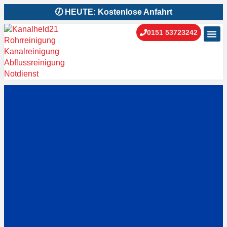
🕖 HEUTE: Kostenlose Anfahrt
0151 53723242
Kanal
Kanal