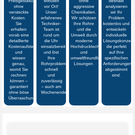
Preisgestaltung
Minuten
ohne
deshalb
ohne
vor Ort!
aggressive
analysieren
versteckte
Unser
Chemikalien.
wir Ihr
Kosten.
erfahrenes
Wir schützen
Problem
Sie
Techniker-
Ihre Rohre
kostenlos und
erhalten
Team ist
und die
entwickeln
vorab eine
rund um
Umwelt durch
individuelle
detaillierte
die Uhr
moderne
Lösungskonzept
Kostenaufstellung
einsatzbereit
Hochdrucktechnik
die perfekt
und
und löst
und
auf Ihre
wissen
Ihre
umweltfreundliche
spezifischen
genau,
Rohrprobleme
Lösungen.
Anforderungen
womit Sie
schnell
abgestimmt
rechnen
und
sind.
können –
zuverlässig
garantiert
– auch am
ohne böse
Wochenende.
Überraschungen